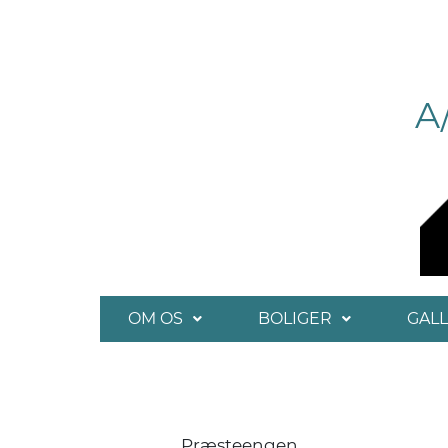
A
OM OS
BOLIGER
GALL
Præsteengen